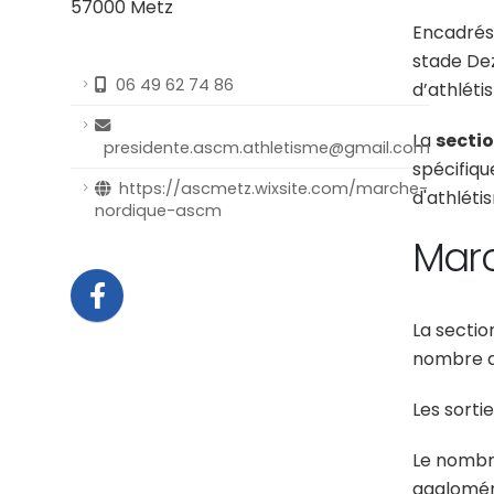
57000 Metz
Encadrés
stade Dez
06 49 62 74 86
d’athléti
La
secti
presidente.ascm.athletisme@gmail.com
spécifiqu
https://ascmetz.wixsite.com/marche-
d'athléti
nordique-ascm
Mar
La secti
nombre d
Les sorti
Le nombre
agglomér