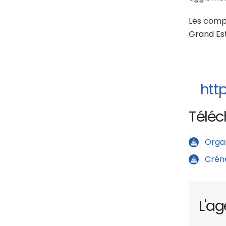
Les comp
Grand Es
htt
Télé
Orga
Crén
L'ag