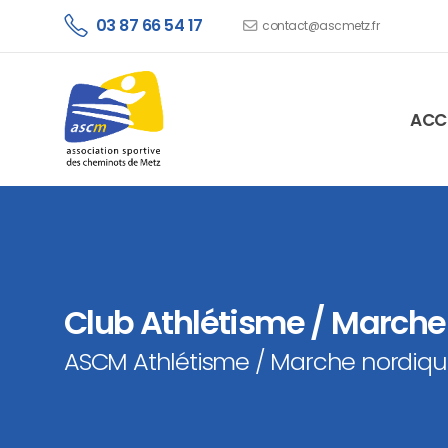
03 87 66 54 17
contact@ascmetz.fr
ACC
Club Athlétisme / Marche
ASCM Athlétisme / Marche nordique