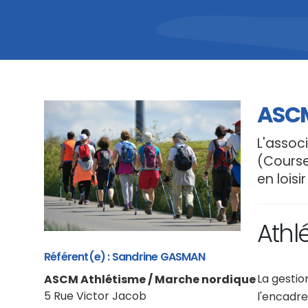
ASCM
L'assoc
(Course
en loisi
Athl
Référent(e) : Sandrine GASMAN
La gestio
ASCM Athlétisme / Marche nordique
5 Rue Victor Jacob
l'encadre