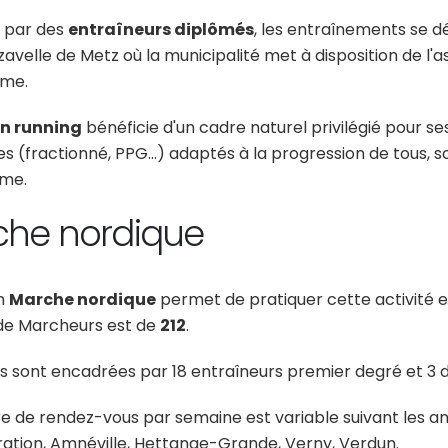
 par des
entraîneurs diplômés
, les entraînements se d
avelle de Metz où la municipalité met à disposition de l'as
sme.
on running
bénéficie d'un cadre naturel privilégié pour s
es (fractionné, PPG...) adaptés à la progression de tous,
sme.
che nordique
on
Marche nordique
permet de pratiquer cette activité en
e Marcheurs est de
212
.
es sont encadrées par 18 entraîneurs premier degré et 3
 de rendez-vous par semaine est variable suivant les ant
ation, Amnéville, Hettange-Grande, Verny, Verdun.